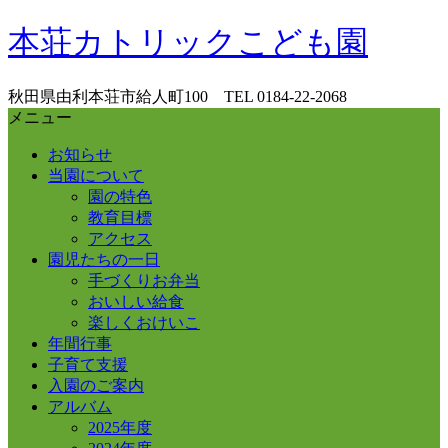
コ
本荘カトリックこども園
ン
テ
ン
秋田県由利本荘市給人町100 TEL 0184-22-2068
ツ
メニュー
へ
お知らせ
ス
当園について
キ
園の特色
ッ
教育目標
プ
アクセス
園児たちの一日
手づくりお弁当
おいしい給食
楽しくおけいこ
年間行事
子育て支援
入園のご案内
アルバム
2025年度