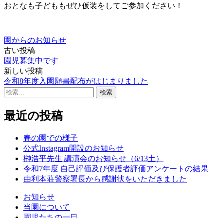
おとなも子どももぜひ仮装をしてご参加ください！
園からのお知らせ
古い投稿
投
園児募集中です
稿
新しい投稿
令和8年度入園願書配布がはじまりました
ナ
検
ビ
索:
ゲ
最近の投稿
ー
春の園での様子
シ
公式Instagram開設のお知らせ
榊浩平先生 講演会のお知らせ（6/13土）
ョ
令和7年度 自己評価及び保護者評価アンケートの結果
ン
由利本荘警察署長から感謝状をいただきました
お知らせ
当園について
園児たちの一日