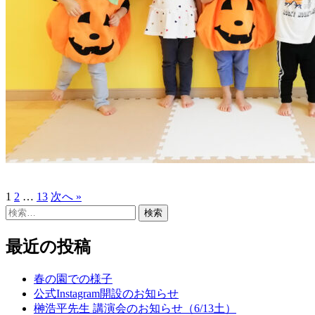
1
2
…
13
次へ »
投
検
稿
索:
の
最近の投稿
ペ
春の園での様子
ー
公式Instagram開設のお知らせ
榊浩平先生 講演会のお知らせ（6/13土）
ジ