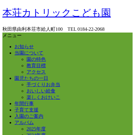
コ
本荘カトリックこども園
ン
テ
ン
秋田県由利本荘市給人町100 TEL 0184-22-2068
ツ
メニュー
へ
お知らせ
ス
当園について
キ
園の特色
ッ
教育目標
プ
アクセス
園児たちの一日
手づくりお弁当
おいしい給食
楽しくおけいこ
年間行事
子育て支援
入園のご案内
アルバム
2025年度