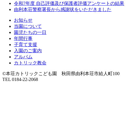
令和7年度 自己評価及び保護者評価アンケートの結果
送
由利本荘警察署長から感謝状をいただきました
り
お知らせ
当園について
園児たちの一日
年間行事
子育て支援
入園のご案内
アルバム
カトリック教会
©本荘カトリックこども園 秋田県由利本荘市給人町100
TEL 0184-22-2068