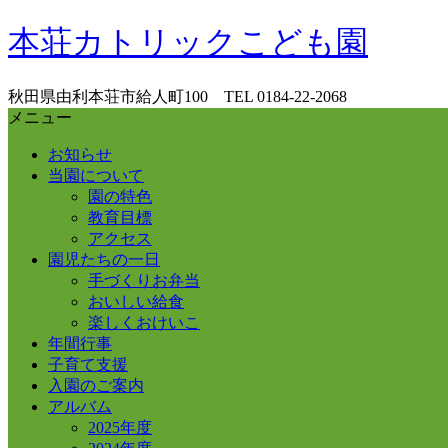
コ
本荘カトリックこども園
ン
テ
ン
秋田県由利本荘市給人町100 TEL 0184-22-2068
ツ
メニュー
へ
お知らせ
ス
当園について
キ
園の特色
ッ
教育目標
プ
アクセス
園児たちの一日
手づくりお弁当
おいしい給食
楽しくおけいこ
年間行事
子育て支援
入園のご案内
アルバム
2025年度