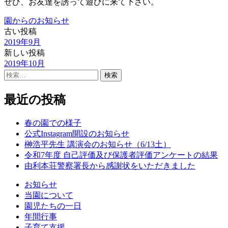
ぜひ、お友達を誘って遊びに来て下さい。
園からのお知らせ
古い投稿
投
2019年9月
稿
新しい投稿
2019年10月
ナ
検
ビ
索:
ゲ
最近の投稿
ー
春の園での様子
シ
公式Instagram開設のお知らせ
榊浩平先生 講演会のお知らせ（6/13土）
ョ
令和7年度 自己評価及び保護者評価アンケートの結果
ン
由利本荘警察署長から感謝状をいただきました
お知らせ
当園について
園児たちの一日
年間行事
子育て支援